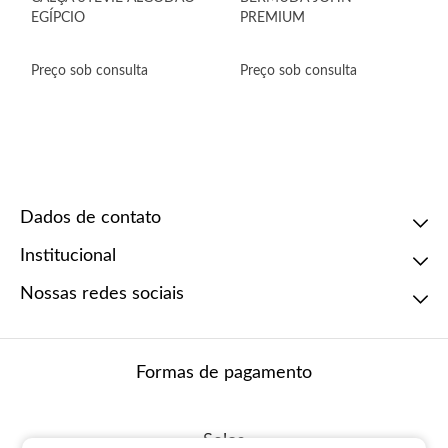
EGÍPCIO
PREMIUM
Preço sob consulta
Preço sob consulta
Dados de contato
Institucional
34 3411 2186
comercial@kanzo.com.br
A marca
Nossas redes sociais
Fale conosco
Sustentabilidade
Tecnologias
Formas de pagamento
Selos